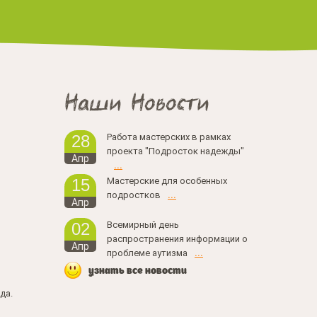
Наши Новости
Работа мастерских в рамках
28
проекта "Подросток надежды"
Апр
...
Мастерские для особенных
15
подростков
...
Апр
Всемирный день
02
распространения информации о
Апр
проблеме аутизма
...
узнать все новости
да.