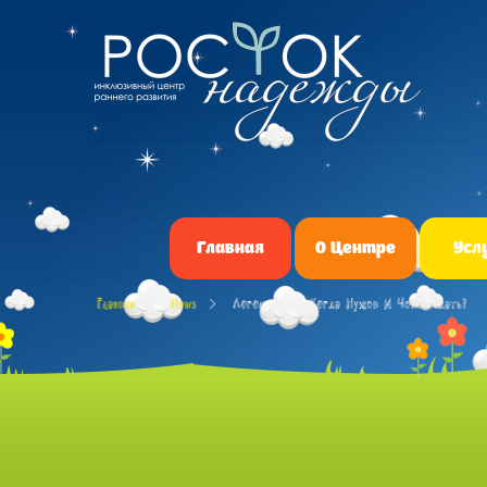
Главная
О Центре
Усл
Главная
News
Логомассаж - Когда Нужен И Чего Ждать?