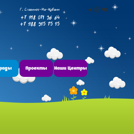
Telegram
Instagram
ВКонтакт
Г. Славянск-На-Кубани
+7 918 071 36 64
+7 988 315 75 15
грады
Проекты
Наши Центры