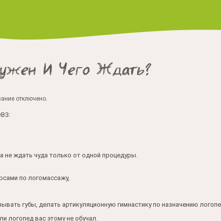
ужен И Чего Ждать?
ание отключено.
ОВЗ:
 а не ждать чуда только от одной процедуры.
рсами по логомассажу,
изывать губы, делать артикуляционную гимнастику по назначению логопе
и логопед вас этому не обучал.