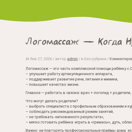
Логомассаж — Когда Н
At
Янв 27, 2026
/ автор
admin
/ в Без рубрики /
Комментиров
Логомассаж — это часть комплексной помощи ребёнку с 
– улучшает работу артикуляционного аппарата,
– поддерживает развитие речи, питания и мимики,
– повышает качество жизни.
Главное — работать в связке: врач + логопед + родители,
Что могут делать родители?
– выбрать специалиста с профильным образованием и ку
– соблюдать рекомендованный режим занятий,
– не требовать «мгновенного результата»,
– мягко готовить ребёнка: играть в «гримасы», дуть, обл
Важно: не повторять профессиональные приёмы дома, есл