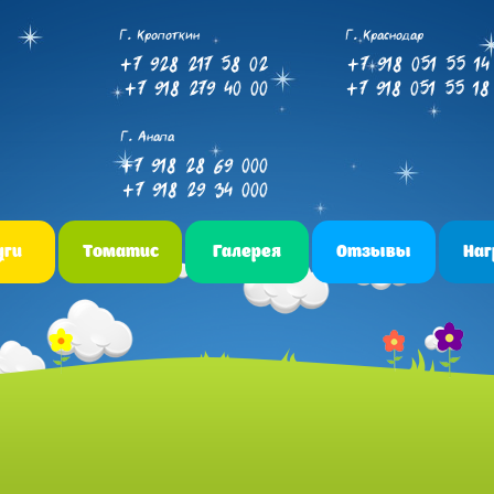
Г. Кропоткин
Г. Краснодар
+7 928 217 58 02
+7 918 051 55 14
+7 918 279 40 00
+7 918 051 55 18
Г. Анапа
+7 918 28 69 000
+7 918 29 34 000
уги
Томатис
Галерея
Отзывы
На