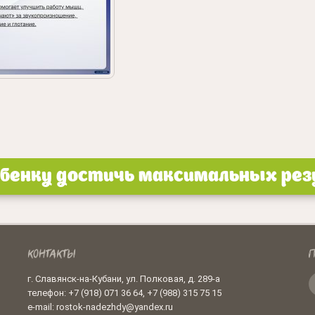
енку достичь максимальных резу
КОНТАКТЫ
П
г. Славянск-на-Кубани, ул. Полковая, д. 289-а
телефон: +7 (918) 071 36 64, +7 (988) 315 75 15
e-mail: rostok-nadezhdy@yandex.ru