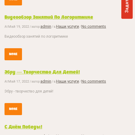
Видеообзор Занятий По Логоритмике
admin
Наши услуги
No comments
Май 19, 2022
At
/ автор
/ в
/
Видеообзор занятий по логоритмике
MORE
Эбру — Творчество Для Детей!
admin
Наши услуги
No comments
Май 17, 2022
At
/ автор
/ в
/
Эбру - творчество для детей!
MORE
С Днём Победы!