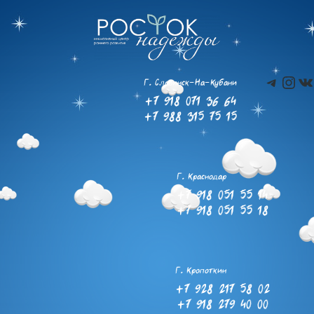
Teleg
Ins
В
Г. Славянск-На-Кубани
+7 918 071 36 64
+7 988 315 75 15
Г. Краснодар
+7 918 051 55 14
+7 918 051 55 18
Г. Кропоткин
+7 928 217 58 02
+7 918 279 40 00