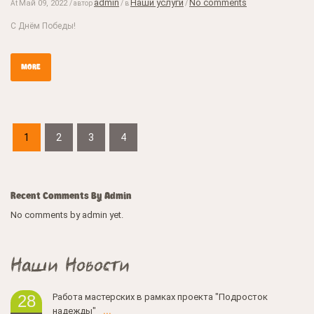
admin
Наши услуги
No comments
Май 09, 2022
At
/ автор
/ в
/
С Днём Победы!
MORE
1
2
3
4
Recent Comments By Admin
No comments by admin yet.
Наши Новости
Работа мастерских в рамках проекта "Подросток
28
надежды"
...