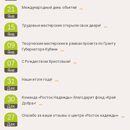
Международный день объятий
...
21
Янв
Трудовые мастерские открыли свои двери!
...
15
Янв
Творческие мастерские в рамках проекта по Гранту
09
Губернатора Кубани
...
Янв
С Рождеством Христовым!
...
07
Янв
Наши итоги года!
...
31
Дек
Команда «Росток Надежды» благодарит фонд «Край
30
Добра»!
...
Дек
Спасибо за ваши отзывы о центре «Росток надежды»
...
27
Дек