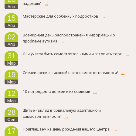
надежды"
...
Апр
Мастерские для особенных подростков
...
15
Апр
Всемирный день распространения информации о
02
проблеме аутизма
...
Апр
Они учатся быть самостоятельными и готовить торт!
...
31
Мар
Свечеварение - важный шаг к самостоятельности!
...
19
Мар
10 лет рядом с детьми и их семьями
...
12
Мар
Шитьё - вклад в социальную адаптацию и
28
самостоятельность!
...
Фев
Приглашаем на день рождения нашего центра!
...
17