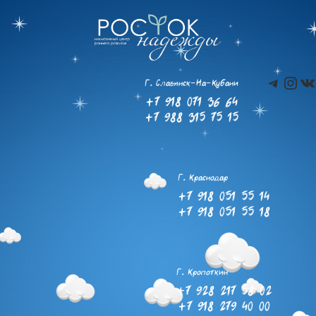
Teleg
Ins
В
Г. Славянск-На-Кубани
+7 918 071 36 64
+7 988 315 75 15
Г. Краснодар
+7 918 051 55 14
+7 918 051 55 18
Г. Кропоткин
+7 928 217 58 02
+7 918 279 40 00