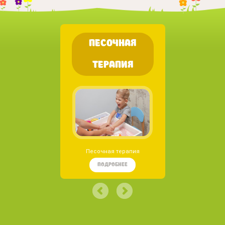
ПЕСОЧНАЯ
ЛОГОР
ТЕРАПИЯ
Развитие р
дви
ПОД
Песочная терапия
ПОДРОБНЕЕ