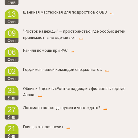
Фев
Швейная мастерская для подростков с ОВЗ
...
13
Фев
"Росток надежды" — пространство, где особых детей
09
принимают, а не оценивают
...
Фев
Ранняя помощь при РАС
...
06
Фев
Гордимся нашей командой специалистов
...
02
Фев
Обычный день в «Ростке надежды» филиала в городе
31
Анапа.
...
Янв
Логомассаж - когда нужен и чего ждать?
...
27
Янв
Глина, которая лечит
...
21
Янв