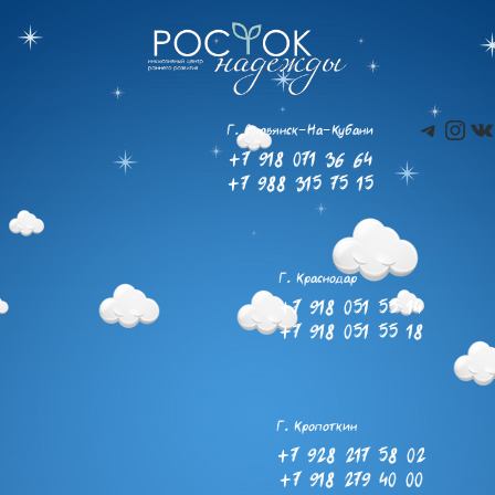
Teleg
Ins
В
Г. Славянск-На-Кубани
+7 918 071 36 64
+7 988 315 75 15
Г. Краснодар
+7 918 051 55 14
+7 918 051 55 18
Г. Кропоткин
+7 928 217 58 02
+7 918 279 40 00