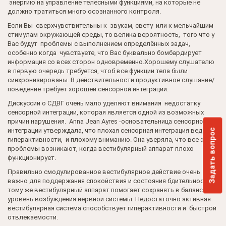
энергию на управление телесными функциями, на которые не
должно тратиться много осознанного контроля.
Если Вы сверхчувствительны к звукам, свету или к мельчайшим
стимулам окружающей среды, то велика вероятность, того что у
Вас будут проблемы с выполнением определённых задач,
особенно когда чувствуете, что Вас буквально бомбардирует
информация со всех сторон одновременно.Хорошему слушателю
в первую очередь требуется, чтоб все функции тела были
синхронизированы. В действительности продуктивное слушание/
поведение требует хорошей сенсорной интеграции.
Дискуссии о СДВГ очень мало уделяют внимания недостатку
сенсорной интеграции, которая является одной из возможных
причин нарушения. Anna Jean Ayres -основательница сенсорной
интеграции утверждала, что плохая сенсорная интеграция ведёт к
Задать вопрос
гиперактивности, и плохому вниманию. Она уверяла, что все эти
проблемы возникают, когда вестибулярный аппарат плохо
функционирует.
Правильно смодулированное вестибулярное действие очень
важно для поддержания спокойствия и состояния бдительности. К
тому же вестибулярный аппарат помогает сохранять в балансе
уровень возбуждения нервной системы. Недостаточно активная
вестибулярная система способствует гиперактивности и быстрой
отвлекаемости.