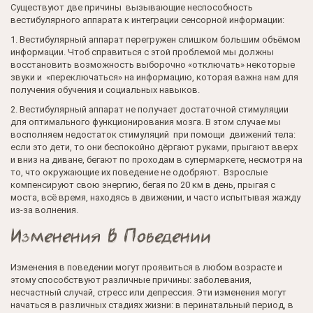
Существуют две причины вызывающие неспособность
вестибулярного аппарата к интеграции сенсорной информации:
1. Вестибулярный аппарат перегружен слишком большим объёмом
информации. Чтоб справиться с этой проблемой мы должны
восстановить возможность выборочно «отключать» некоторые
звуки и «переключаться» на информацию, которая важна нам для
получения обучения и социальных навыков.
2. Вестибулярный аппарат не получает достаточной стимуляции
для оптимального функционирования мозга. В этом случае мы
восполняем недостаток стимуляций при помощи движений тела:
если это дети, то они беспокойно дёргают руками, прыгают вверх
и вниз на диване, бегают по проходам в супермаркете, несмотря на
то, что окружающие их поведение не одобряют. Взрослые
компенсируют свою энергию, бегая по 20 км в день, прыгая с
моста, всё время, находясь в движении, и часто испытывая жажду
из-за волнения.
Изменения В Поведении
Изменения в поведении могут проявиться в любом возрасте и
этому способствуют различные причины: заболевания,
несчастный случай, стресс или депрессия. Эти изменения могут
начаться в различных стадиях жизни: в перинатальный период, в