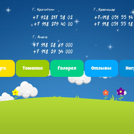
Г. Кропоткин
Г. Краснодар
+7 928 217 58 02
+7 918 051 55 14
+7 918 279 40 00
+7 918 051 55 18
Г. Анапа
+7 918 28 69 000
+7 918 29 34 000
уги
Томатис
Галерея
Отзывы
На