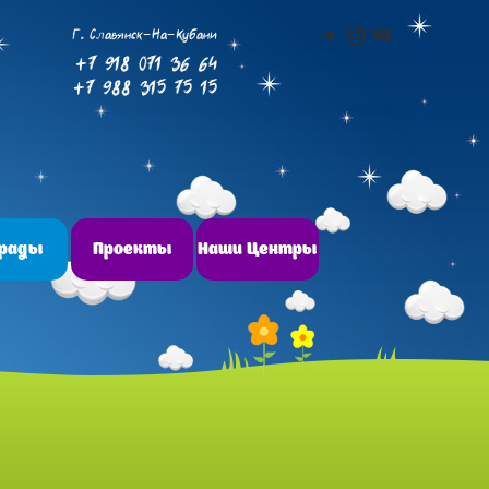
Telegram
Instagram
ВКонтакт
Г. Славянск-На-Кубани
+7 918 071 36 64
+7 988 315 75 15
грады
Проекты
Наши Центры