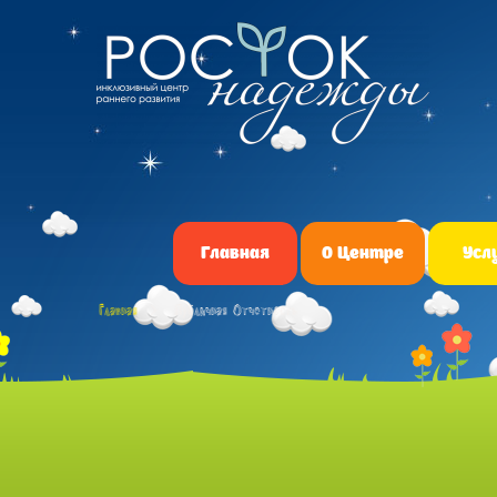
Главная
О Центре
Усл
Главная
Публичная Отчетность