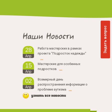
Задать вопрос
Наши Новости
Работа мастерских в рамках
28
проекта "Подросток надежды"
Апр
...
Мастерские для особенных
15
подростков
...
Апр
Всемирный день
02
распространения информации о
Апр
проблеме аутизма
...
узнать все новости