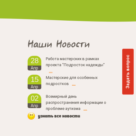
Наши Новости
Задать вопрос
Работа мастерских в рамках
28
проекта "Подросток надежды"
Апр
...
Мастерские для особенных
15
подростков
...
Апр
Всемирный день
02
распространения информации о
Апр
проблеме аутизма
...
узнать все новости