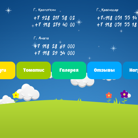
Г. Кропоткин
Г. Краснодар
+7 928 217 58 02
+7 918 051 55 14
+7 918 279 40 00
+7 918 051 55 18
Г. Анапа
+7 918 28 69 000
+7 918 29 34 000
уги
Томатис
Галерея
Отзывы
На