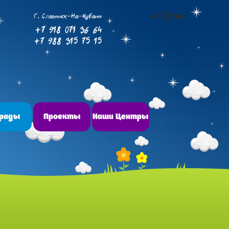
Telegram
Instagram
ВКонтакт
Г. Славянск-На-Кубани
+7 918 071 36 64
+7 988 315 75 15
грады
Проекты
Наши Центры