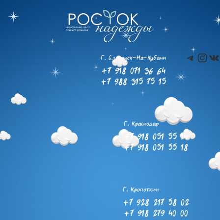
Teleg
Ins
В
Г. Славянск-На-Кубани
+7 918 071 36 64
+7 988 315 75 15
Г. Краснодар
+7 918 051 55 14
+7 918 051 55 18
Г. Кропоткин
+7 928 217 58 02
+7 918 279 40 00